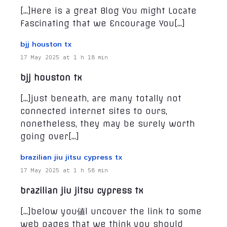
[…]Here is a great Blog You might Locate
Fascinating that we Encourage You[…]
bjj houston tx
17 May 2025 at 1 h 18 min
bjj houston tx
[…]just beneath, are many totally not
connected internet sites to ours,
nonetheless, they may be surely worth
going over[…]
brazilian jiu jitsu cypress tx
17 May 2025 at 1 h 58 min
brazilian jiu jitsu cypress tx
[…]below you値l uncover the link to some
web pages that we think you should