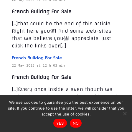
French Bulldog For Sale
[…]that could be the end of this article.
Right here you値l find some web-sites
that we believe you値l appreciate, just
click the links over[…]
French Bulldog For Sale
22 May 2025 at 12 h 03 min
French Bulldog For Sale
[…]Every once inside a even though we
select blogs that we read. Listed beneath
We use cookies to guarantee you the best experience on our
are the most up-to-date sites that we
site. If you continue to use the latter, we will consider that you
choose […]
accept the use of cookies.
Frenchie Puppies
YES
NO
22 May 2025 at 12 h 08 min